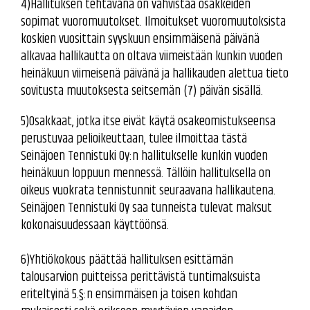
4)Hallituksen tehtävänä on vahvistaa osakkeiden
sopimat vuoromuutokset. Ilmoitukset vuoromuutoksista
koskien vuosittain syyskuun ensimmäisenä päivänä
alkavaa hallikautta on oltava viimeistään kunkin vuoden
heinäkuun viimeisenä päivänä ja hallikauden alettua tieto
sovitusta muutoksesta seitsemän (7) päivän sisällä.
5)Osakkaat, jotka itse eivät käytä osakeomistukseensa
perustuvaa pelioikeuttaan, tulee ilmoittaa tästä
Seinäjoen Tennistuki Oy:n hallitukselle kunkin vuoden
heinäkuun loppuun mennessä. Tällöin hallituksella on
oikeus vuokrata tennistunnit seuraavana hallikautena.
Seinäjoen Tennistuki Oy saa tunneista tulevat maksut
kokonaisuudessaan käyttöönsä.
6)Yhtiökokous päättää hallituksen esittämän
talousarvion puitteissa perittävistä tuntimaksuista
eriteltyinä 5.§:n ensimmäisen ja toisen kohdan