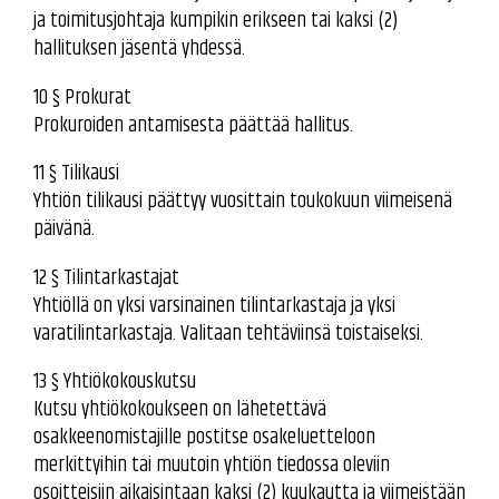
ja toimitusjohtaja kumpikin erikseen tai kaksi (2)
hallituksen jäsentä yhdessä.
10 § Prokurat
Prokuroiden antamisesta päättää hallitus.
11 § Tilikausi
Yhtiön tilikausi päättyy vuosittain toukokuun viimeisenä
päivänä.
12 § Tilintarkastajat
Yhtiöllä on yksi varsinainen tilintarkastaja ja yksi
varatilintarkastaja. Valitaan tehtäviinsä toistaiseksi.
13 § Yhtiökokouskutsu
Kutsu yhtiökokoukseen on lähetettävä
osakkeenomistajille postitse osakeluetteloon
merkittyihin tai muutoin yhtiön tiedossa oleviin
osoitteisiin aikaisintaan kaksi (2) kuukautta ja viimeistään