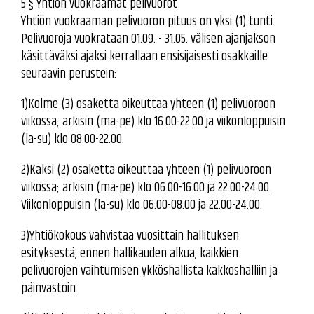
5 § Yhtiön vuokraamat pelivuorot
Yhtiön vuokraaman pelivuoron pituus on yksi (1) tunti.
Pelivuoroja vuokrataan 01.09. - 31.05. välisen ajanjakson
käsittäväksi ajaksi kerrallaan ensisijaisesti osakkaille
seuraavin perustein:
1)Kolme (3) osaketta oikeuttaa yhteen (1) pelivuoroon
viikossa; arkisin (ma-pe) klo 16.00-22.00 ja viikonloppuisin
(la-su) klo 08.00-22.00.
2)Kaksi (2) osaketta oikeuttaa yhteen (1) pelivuoroon
viikossa; arkisin (ma-pe) klo 06.00-16.00 ja 22.00-24.00.
Viikonloppuisin (la-su) klo 06.00-08.00 ja 22.00-24.00.
3)Yhtiökokous vahvistaa vuosittain hallituksen
esityksestä, ennen hallikauden alkua, kaikkien
pelivuorojen vaihtumisen ykköshallista kakkoshalliin ja
päinvastoin.