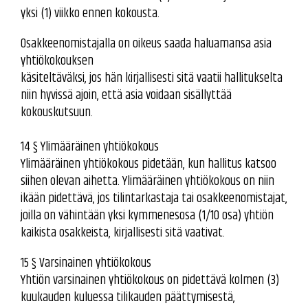
yksi (1) viikko ennen kokousta.
Osakkeenomistajalla on oikeus saada haluamansa asia
yhtiökokouksen
käsiteltäväksi, jos hän kirjallisesti sitä vaatii hallitukselta
niin hyvissä ajoin, että asia voidaan sisällyttää
kokouskutsuun.
14 § Ylimääräinen yhtiökokous
Ylimääräinen yhtiökokous pidetään, kun hallitus katsoo
siihen olevan aihetta. Ylimääräinen yhtiökokous on niin
ikään pidettävä, jos tilintarkastaja tai osakkeenomistajat,
joilla on vähintään yksi kymmenesosa (1/10 osa) yhtiön
kaikista osakkeista, kirjallisesti sitä vaativat.
15 § Varsinainen yhtiökokous
Yhtiön varsinainen yhtiökokous on pidettävä kolmen (3)
kuukauden kuluessa tilikauden päättymisestä,