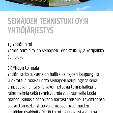
SEINÄJOEN TENNISTUKI OY:N
YHTIÖJÄRJESTYS
1 § Yhtiön nimi
Yhtiön toiminimi on Seinäjoen Tennistuki Oy ja kotipaikka
Seinäjoki.
2 § Yhtiön toimiala
Yhtiön tarkoituksena on hallita Seinäjoen kaupungilta
vuokrattua maa-aluetta Seinäjoen kaupungissa sekä
omistaa ja hallita sille rakennettavia tennishalleja ja -
rakennelmia sekä tennisvuoroja vuokraamalla luoda
mahdollisuuksia tenniksen harrastamiselle. Tavoitteensa
saavuttamiseksi yhtiö voi omistaa myös muiden
yhtiöiden osakkeita. Yhtiö toimii taloudellista voittoa