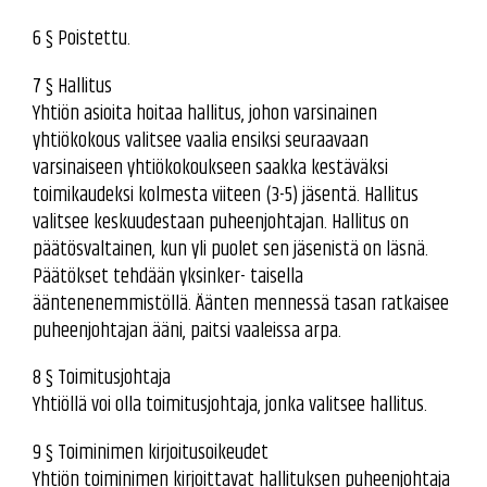
6 § Poistettu.
7 § Hallitus
Yhtiön asioita hoitaa hallitus, johon varsinainen
yhtiökokous valitsee vaalia ensiksi seuraavaan
varsinaiseen yhtiökokoukseen saakka kestäväksi
toimikaudeksi kolmesta viiteen (3-5) jäsentä. Hallitus
valitsee keskuudestaan puheenjohtajan. Hallitus on
päätösvaltainen, kun yli puolet sen jäsenistä on läsnä.
Päätökset tehdään yksinker- taisella
ääntenenemmistöllä. Äänten mennessä tasan ratkaisee
puheenjohtajan ääni, paitsi vaaleissa arpa.
8 § Toimitusjohtaja
Yhtiöllä voi olla toimitusjohtaja, jonka valitsee hallitus.
9 § Toiminimen kirjoitusoikeudet
Yhtiön toiminimen kirjoittavat hallituksen puheenjohtaja