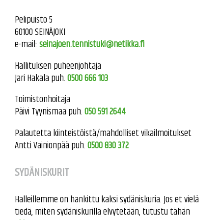
Pelipuisto 5
60100 SEINÄJOKI
e-mail:
seinajoen.tennistuki@netikka.fi
Hallituksen puheenjohtaja
Jari Hakala puh.
0500 666 103
Toimistonhoitaja
Päivi Tyynismaa puh.
050 591 2644
Palautetta kiinteistöistä/mahdolliset vikailmoitukset
Antti Vainionpää puh.
0500 830 372
SYDÄNISKURIT
Halleillemme on hankittu kaksi sydäniskuria. Jos et vielä
tiedä, miten sydäniskurilla elvytetään, tutustu tähän