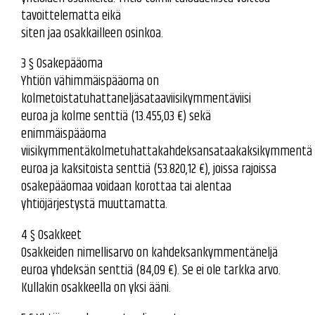
tavoittelematta eikä
siten jaa osakkailleen osinkoa.
3 § Osakepääoma
Yhtiön vähimmäispääoma on
kolmetoistatuhattaneljäsataaviisikymmentäviisi
euroa ja kolme senttiä (13.455,03 €) sekä
enimmäispääoma
viisikymmentäkolmetuhattakahdeksansataakaksikymmentä
euroa ja kaksitoista senttiä (53.820,12 €), joissa rajoissa
osakepääomaa voidaan korottaa tai alentaa
yhtiöjärjestystä muuttamatta.
4 § Osakkeet
Osakkeiden nimellisarvo on kahdeksankymmentäneljä
euroa yhdeksän senttiä (84,09 €). Se ei ole tarkka arvo.
Kullakin osakkeella on yksi ääni.