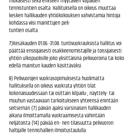
mukaisesti sekä erikseen myytävien vapaiden
tennistuntien osalta. Hallituksella on oikeus muuttaa
kesken hallikauden yhtiökokouksen vahvistamia hintoja
kohdassa viisi mainittujen peli-
tuntien osalta.
7)Kesäkauden 01.06.-31.08. tuntivuokrauksista hallitus voi
päättää ensisijaisesti osakkeenomistajille ja toissijaisesti
yhtiön ulkopuolisille joko yksittäisinä pelivuoroina tai koko
edellä mainitun kauden käsittäväksi.
8) Pelivuorojen vuokrasopimuksesta huolimatta
hallituksella on oikeus vuokrata yhtiön tilat
kokonaisuudessaan tai osittain kilpailu-, näyttely- tai
muuhun vastaavaan tarkoitukseen yhteensä enintään
seitsemän (7) päivän ajaksi varsinaisen hallikauden
aikana ilmoittamalla vuokraamisesta vähintään
neljätoista (14) päivää en- nen tilaisuutta pelivuoron
haltijalle tennishallien ilmoitustaululla.