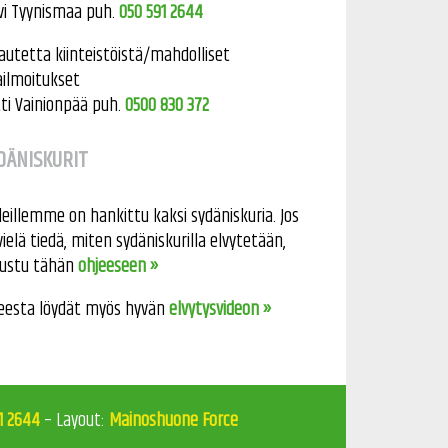
vi Tyynismaa puh.
050 591 2644
autetta kiinteistöistä/mahdolliset
ailmoitukset
ti Vainionpää puh.
0500 830 372
DÄNISKURIT
leillemme on hankittu kaksi sydäniskuria. Jos
vielä tiedä, miten sydäniskurilla elvytetään,
tustu tähän
ohjeeseen »
eesta löydät myös hyvän
elvytysvideon »
1 2644
– Layout:
Mainoshuone Force