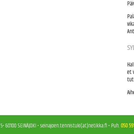
Päi
Pal
vik
Ant
SY
Hal
et 
tu
Aih
 5• 60100 SEINÄJOKI • seinajoen.tennistuki(at)netikka.fi • Puh.
050 59