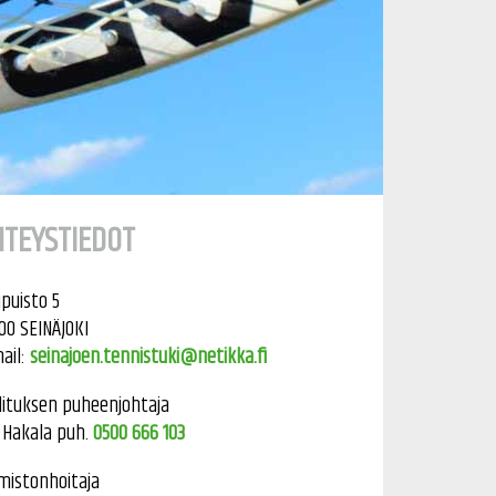
HTEYSTIEDOT
ipuisto 5
00 SEINÄJOKI
ail:
seinajoen.tennistuki@netikka.fi
lituksen puheenjohtaja
i Hakala puh.
0500 666 103
mistonhoitaja