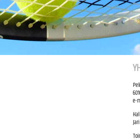
Y
Pel
601
e-m
Hal
Jar
Toi