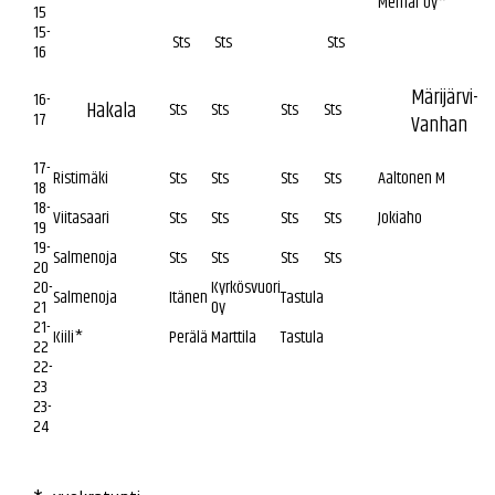
Memar Oy*
15
15-
Sts
Sts
Sts
16
Märijärvi-
16-
Hakala
Sts
Sts
Sts
Sts
17
Vanhan
17-
Ristimäki
Sts
Sts
Sts
Sts
Aaltonen M
18
18-
Viitasaari
Sts
Sts
Sts
Sts
Jokiaho
19
19-
Salmenoja
Sts
Sts
Sts
Sts
20
20-
Kyrkösvuori
Salmenoja
Itänen
Tastula
21
Oy
21-
Kiili*
Perälä
Marttila
Tastula
22
22-
23
23-
24