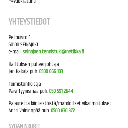
*=vuokratunti
YHTEYSTIEDOT
Pelipuisto 5
60100 SEINÄJOKI
e-mail:
seinajoen.tennistuki@netikka.fi
Hallituksen puheenjohtaja
Jari Hakala puh.
0500 666 103
Toimistonhoitaja
Päivi Tyynismaa puh.
050 591 2644
Palautetta kiinteistöistä/mahdolliset vikailmoitukset
Antti Vainionpää puh.
0500 830 372
SYDÄNISKURIT