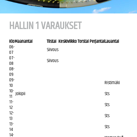
HALLIN 1 VARAUKSET
Klo
Maanantai
Tiistai
Keskiviikko
Torstai
Perjantai
Lauantai
06-
Siivous
07
07-
Siivous
08
08-
09
09-
Ristimäki
10
10-
Jokipii
Sts
11
11-
Sts
12
12-
Sts
13
13-
Sts
14
14-